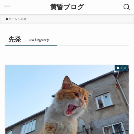
黄昏ブログ
ホーム
先発
先発
– category –
先発