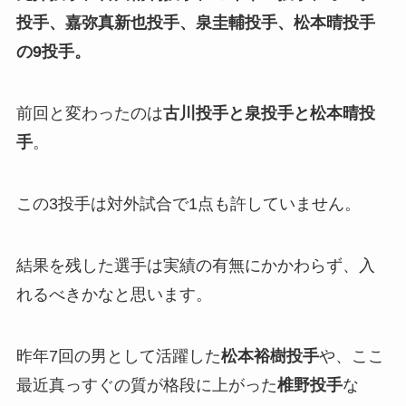
投手、嘉弥真新也投手、泉圭輔投手、松本晴
投手
の
9投手。
前回と変わったのは
古川投手と泉投手と松本晴投
手
。
この3投手は対外試合で1点も許していません。
結果を残した選手は実績の有無にかかわらず、入
れるべきかなと思います。
昨年7回の男として活躍した
松本裕樹投手
や、ここ
最近真っすぐの質が格段に上がった
椎野投手
な