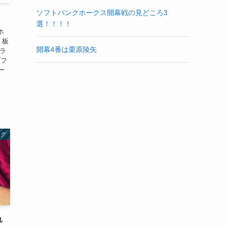
ソフトバンクホークス開幕戦の見どころ3
選！！！！
ホ
 板
開幕4番は栗原陵矢
トラ
ブフ
ー
ング
れ