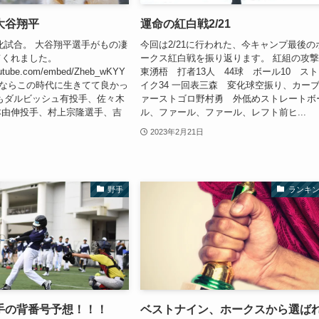
大谷翔平
運命の紅白戦2/21
化試合。 大谷翔平選手がもの凄
今回は2/21に行われた、今キャンプ最後の
てくれました。
ークス紅白戦を振り返ります。 紅組の攻撃
outube.com/embed/Zheb_wKYY
東湧梧 打者13人 44球 ボール10 ス
るならこの時代に生きてて良かっ
イク34 一回表三森 変化球空振り、カー
もダルビッシュ有投手、佐々木
ァーストゴロ野村勇 外低めストレートボ
本由伸投手、村上宗隆選手、吉
ル、ファール、ファール、レフト前ヒ...
2023年2月21日
野手
ランキ
手の背番号予想！！！
ベストナイン、ホークスから選ば