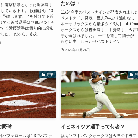
たのは・・
スに電撃移籍となった近藤選手
ていきます。 候補は4,5,10
11/24今季のベストナインが発表されまし
0と予想します。 4を付けてる近
ベストナイン発表 巨人7年ぶり選出なし
けてる近藤選手は想像がつくも
本一オリックスから最多タイ3人 | Full-Coun
けてる近藤選手は個人的に想像
ホークスからは柳田選手、甲斐選手、今宮
した。 だから、あえ...
手が選ばれました。 一年を通して調子が
らない中、しっかりベストナイン...
日
2022年11月24日
野手
の野球
イヒネイツア選手って何者？
ス対バファローズは4-3でバファ
福岡ソフトバンクホークスは今年のドラフ