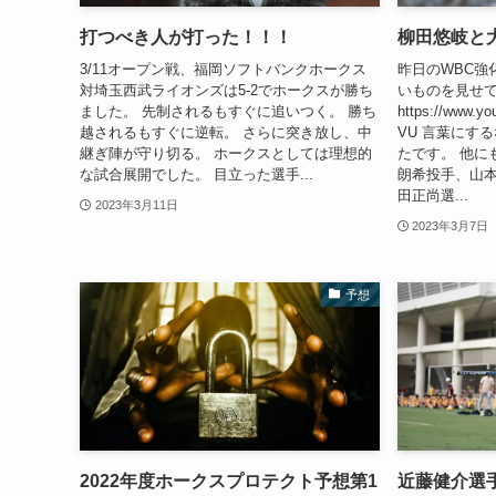
打つべき人が打った！！！
柳田悠岐と
3/11オープン戦、福岡ソフトバンクホークス
昨日のWBC強
対埼玉西武ライオンズは5-2でホークスが勝ち
いものを見せ
ました。 先制されるもすぐに追いつく。 勝ち
https://www.y
越されるもすぐに逆転。 さらに突き放し、中
VU 言葉にす
継ぎ陣が守り切る。 ホークスとしては理想的
たです。 他に
な試合展開でした。 目立った選手...
朗希投手、山
田正尚選...
2023年3月11日
2023年3月7日
予想
2022年度ホークスプロテクト予想第1
近藤健介選