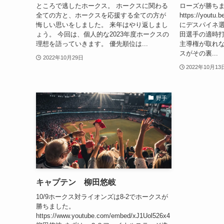
ところで逃したホークス。 ホークスに関わる
ローズが勝ち
全ての方と、ホークスを応援する全ての方が
https://yout
悔しい思いをしました。 来年はやり返しまし
にデスパイネ選
ょう。 今回は、個人的な2023年度ホークスの
田選手の適時打
理想を語っていきます。 優先順位は...
主導権が取れな
スがその裏...
2022年10月29日
2022年10月13
野手
キャプテン 柳田悠岐
10/9ホークス対ライオンズは8-2でホークスが
勝ちました。
https://www.youtube.com/embed/xJ1Uol526x4