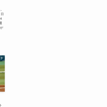
た。
、日
t
選
上が
野手
ト