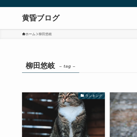
黄昏ブログ
ホーム
柳田悠岐
柳田悠岐
– tag –
ランキング