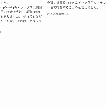
ました。
会議で誉高校のイヒネイツア選手をドラフ
u.be/5jVamrUjBys ホークスは初回
一位で指名することを公言しました。
手の激走で先制。 3回には柳
2022年10月12日
もありました。 それでもなぜ
かったか。 それは、オリック
日