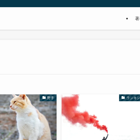
著
野手
ランキ