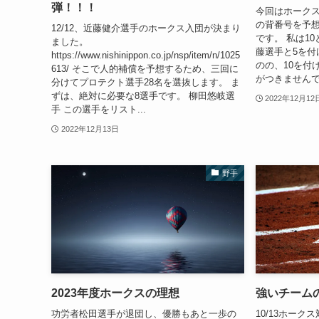
弾！！！
今回はホーク
の背番号を予想し
12/12、近藤健介選手のホークス入団が決まり
です。 私は1
ました。
藤選手と5を付
https://www.nishinippon.co.jp/nsp/item/n/1025
のの、10を付
613/ そこで人的補償を予想するため、三回に
がつきませんで
分けてプロテクト選手28名を選抜します。 ま
ずは、絶対に必要な8選手です。 柳田悠岐選
2022年12月12
手 この選手をリスト...
2022年12月13日
野手
2023年度ホークスの理想
強いチーム
功労者松田選手が退団し、優勝もあと一歩の
10/13ホーク