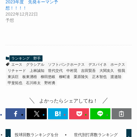
2023年度 先発キーマン予
想！！！！
2022年12月22日
予想
ランキング
野手
エース
グラシアル
ソフトバンクホークス
デスパイネ
ホークス
リチャード
上林誠知
世代交代
中村晃
吉田賢吾
大関友久
怪我
東浜巨
板東湧梧
柳田悠岐
柳町達
栗原陵矢
正木智也
渡邉陸
甲斐拓也
石川柊太
野村勇
よかったらシェアしてね！
投球回数ランキングを分
世代別打席数ランキング