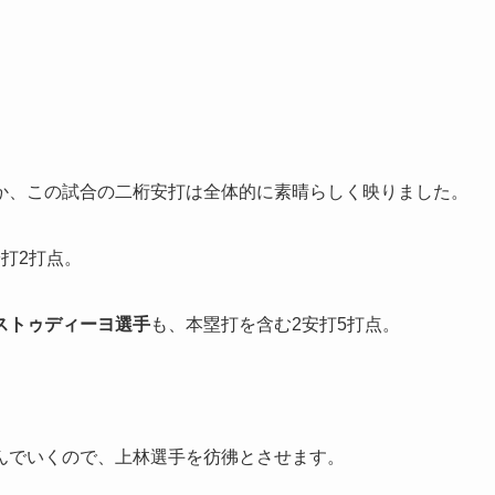
か、この試合の二桁安打は全体的に素晴らしく映りました。
打2打点。
ストゥディーヨ選手
も、本塁打を含む2安打5打点。
んでいくので、上林選手を彷彿とさせます。