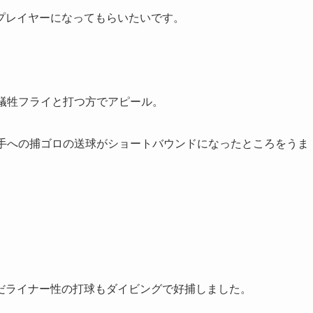
プレイヤーになってもらいたいです。
犠牲フライと打つ方でアピール。
選手への捕ゴロの送球がショートバウンドになったところをうま
だライナー性の打球もダイビングで好捕しました。