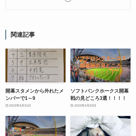
関連記事
開幕スタメンから外れたメ
ソフトバンクホークス開幕
ンバーで1～9
戦の見どころ3選！！！！
2023年3月31日
2023年3月20日