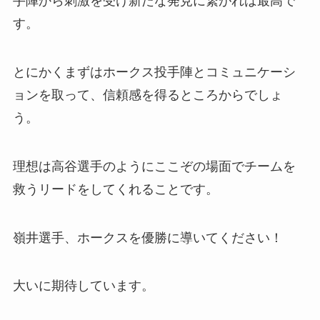
手陣から刺激を受け新たな発見に繋がれば最高で
す。
とにかくまずはホークス投手陣とコミュニケーシ
ョンを取って、信頼感を得るところからでしょ
う。
理想は高谷選手のようにここぞの場面でチームを
救うリードをしてくれることです。
嶺井選手、ホークスを優勝に導いてください！
大いに期待しています。