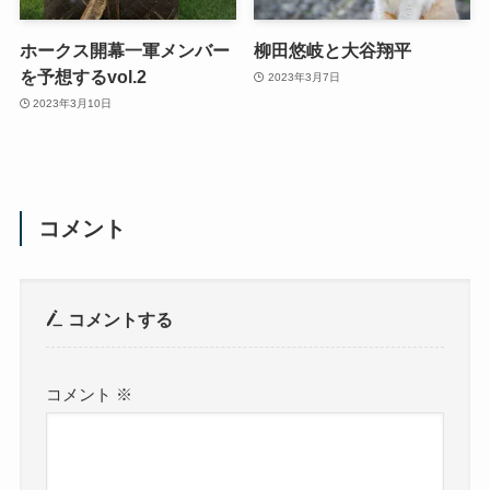
ホークス開幕一軍メンバー
柳田悠岐と大谷翔平
を予想するvol.2
2023年3月7日
2023年3月10日
コメント
コメントする
コメント
※