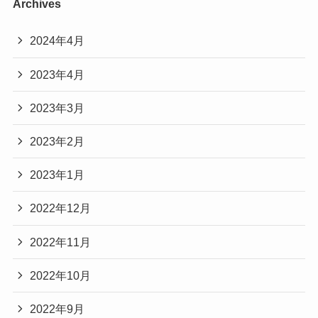
Archives
2024年4月
2023年4月
2023年3月
2023年2月
2023年1月
2022年12月
2022年11月
2022年10月
2022年9月