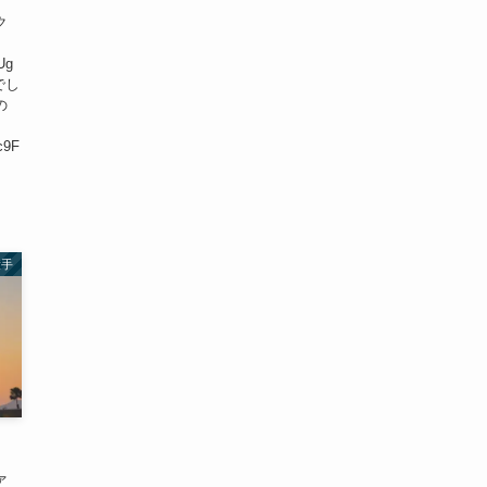
ク
Ug
でし
の
c9F
投手
ァ