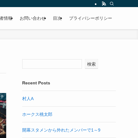
者情報
お問い合わせ
目次
プライバシーポリシー
検索
Recent Posts
野手
村人A
ホークス桃太郎
開幕スタメンから外れたメンバーで1～9