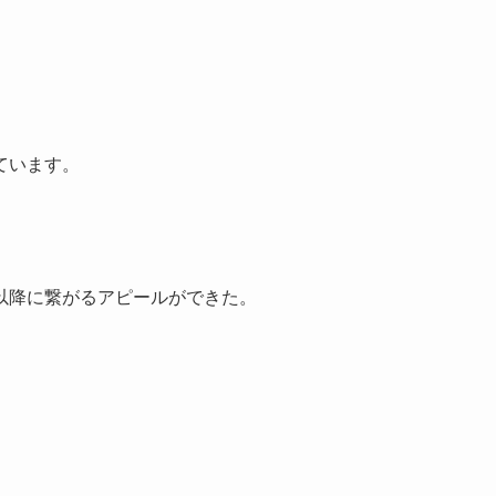
ています。
。
以降に繋がるアピールができた。