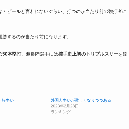
はアピールと言われないぐらい、打つのが当たり前の強打者に
優勝するのが当たり前になります。
50本塁打
、渡邉陸選手には
捕手史上初のトリプルスリー
を達
一枠争い
外国人争いが激しくなりつつある
2023年2月28日
ランキング